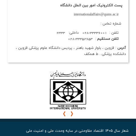
پست الکترونیک امور بین الملل دانشگاه
internationalaffairs@qums.ac.ir
شماره تماس :
تلفن : 33336001-028 داخلی: 2333
تلفن مستقیم
: 33352653-028
آدرس
: قزوین ، بلوار شهید باهنر ، پردیس دانشگاه علوم پزشکی قزوین ،
دانشکده پزشکی . ط همکف
شعار سال ۱۴۰۵: اقتصاد مقاومتی در سایه وحدت ملی و امنیت ملی